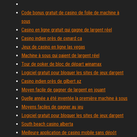
Code bonus gratuit de casino de folie de machine à
sous
Casino en ligne gratuit qui gagne de largent réel
Casino indien près de oxnard ca
Jeux de casino en ligne las vegas
Machine à sous qui paient de largent réel
Tour de poker de bloc de départ winamax
Logiciel gratuit pour bloquer les sites de jeux dargent
Casino indien près de gilbert az
Moyen facile de gagner de largent en jouant
Quelle année a été inventée la première machine à sous
Moyens faciles de gagner au jeu
Logiciel gratuit pour bloquer les sites de jeux dargent
South beach casino alberta
Meilleure application de casino mobile sans dépôt