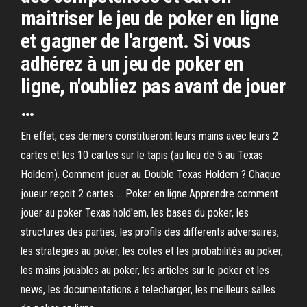
maitriser le jeu de poker en ligne
et gagner de l'argent. Si vous
adhérez à un jeu de poker en
ligne, n'oubliez pas avant de jouer
…
En effet, ces derniers constitueront leurs mains avec leurs 2
cartes et les 10 cartes sur le tapis (au lieu de 5 au Texas
Holdem). Comment jouer au Double Texas Holdem ? Chaque
joueur reçoit 2 cartes … Poker en ligne.Apprendre comment
jouer au poker Texas hold'em, les bases du poker, les
structures des parties, les profils des differents adversaires,
les strategies au poker, les cotes et les probabilités au poker,
les mains jouables au poker, les articles sur le poker et les
news, les documentations a telecharger, les meilleurs salles