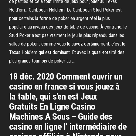
de parties et ce à tout limite de jeux pour jouer au Texas
Hold’em… Caribbean Hold’em. Le Caribbean Stud Poker est
pour certains la forme de poker en argent réel la plus
populaire au niveau des jeux de table de casino. À contrario, le
Stud Poker n'est pas vraiment le jeu le plus répandu dans les
salles de poker : comme vous le savez certainement, c'est le
Texas Hold'em qui est dominant. Et avec la quasi-totalité des
plus grands tournois de poker au …
18 déc. 2020 Comment ouvrir un
casino en france si vous jouez à
la table, qui s'en est Jeux
Gratuits En Ligne Casino
Machines A Sous – Guide des
casino en ligne l' intermédiaire de