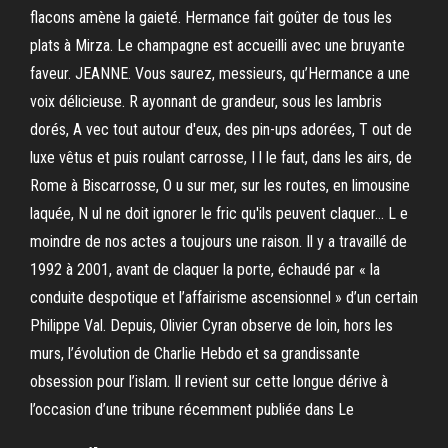
flacons amène la gaieté. Hermance fait goûter de tous les
plats à Mirza. Le champagne est accueilli avec une bruyante
faveur. JEANNE. Vous saurez, messieurs, qu’Hermance a une
voix délicieuse. R ayonnant de grandeur, sous les lambris
dorés, A vec tout autour d'eux, des pin-ups adorées, T out de
luxe vêtus et puis roulant carrosse, I l le faut, dans les airs, de
Rome à Biscarrosse, O u sur mer, sur les routes, en limousine
laquée, N ul ne doit ignorer le fric qu'ils peuvent claquer… L e
moindre de nos actes a toujours une raison. Il y a travaillé de
1992 à 2001, avant de claquer la porte, échaudé par « la
conduite despotique et l’affairisme ascensionnel » d’un certain
Philippe Val. Depuis, Olivier Cyran observe de loin, hors les
murs, l’évolution de Charlie Hebdo et sa grandissante
obsession pour l’islam. Il revient sur cette longue dérive à
l’occasion d’une tribune récemment publiée dans Le