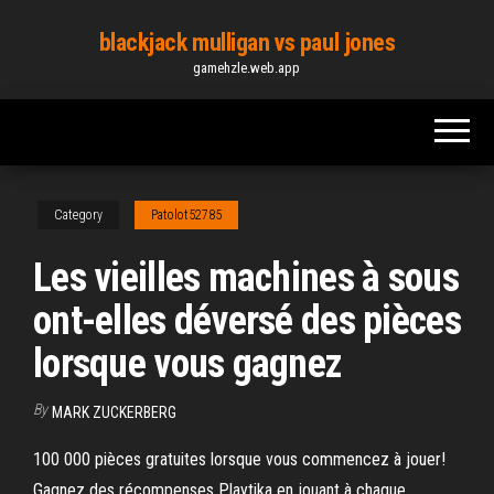
Skip
blackjack mulligan vs paul jones
to
gamehzle.web.app
the
content
Category
Patolot52785
Les vieilles machines à sous
ont-elles déversé des pièces
lorsque vous gagnez
By
MARK ZUCKERBERG
100 000 pièces gratuites lorsque vous commencez à jouer!
Gagnez des récompenses Playtika en jouant à chaque