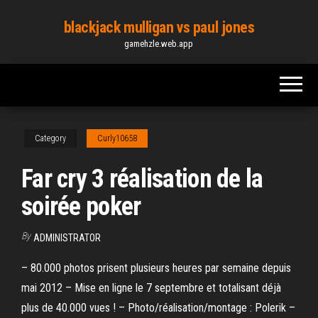
Skip
blackjack mulligan vs paul jones
to
gamehzle.web.app
the
content
Category
Curly10658
Far cry 3 réalisation de la
soirée poker
By
ADMINISTRATOR
– 80.000 photos prisent plusieurs heures par semaine depuis
mai 2012 – Mise en ligne le 7 septembre et totalisant déjà
plus de 40.000 vues ! – Photo/réalisation/montage : Polerik –