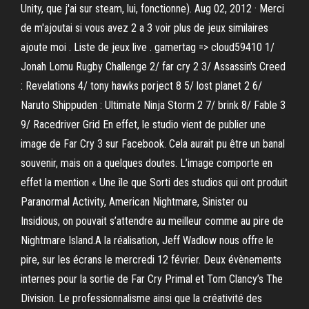
Unity, que j'ai sur steam, lui, fonctionne). Aug 02, 2012 · Merci
de m'ajoutai si vous avez 2 a 3 voir plus de jeux similaires
ajoute moi . Liste de jeux live . gamertag => cloud59410 1/
Jonah Lomu Rugby Challenge 2/ far cry 2 3/ Assassin's Creed
: Revelations 4/ tony hawks porject 8 5/ lost planet 2 6/
Naruto Shippuden : Ultimate Ninja Storm 2 7/ brink 8/ Fable 3
9/ Racedriver Grid En effet, le studio vient de publier une
image de Far Cry 3 sur Facebook. Cela aurait pu être un banal
souvenir, mais on a quelques doutes. L’image comporte en
effet la mention « Une île que Sorti des studios qui ont produit
Paranormal Activity, American Nightmare, Sinister ou
Insidious, on pouvait s’attendre au meilleur comme au pire de
Nightmare Island.A la réalisation, Jeff Wadlow nous offre le
pire, sur les écrans le mercredi 12 février. Deux évènements
internes pour la sortie de Far Cry Primal et Tom Clancy’s The
Division. Le professionnalisme ainsi que la créativité des