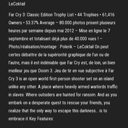
LeCoktail
Far Cry 3: Classic Edition Trophy List • 44 Trophies • 61,416
Owners • 53.37% Average – 80.000 photos prisent plusieurs
heures par semaine depuis mai 2012 – Mise en ligne le 7
septembre et totalisant déjà plus de 40.000 vues ! –
Photo/réalisation/montage : Polerik – LeCoktail On peut
certes débattre de la supériorité graphique de l’un ou de
l’autre, mais il est indéniable que Far Cry est, de loin, un bien
meilleur jeu que Doom 3. Jeu de tir en vue subjective à Far
Cry 3 is an open world first-person shooter set on an island
unlike any other. A place where heavily armed warlords traffic
in slaves. Where outsiders are hunted for ransom. And as you
embark on a desperate quest to rescue your friends, you
realize that the only way to escape this darkness… is to
embrace it Key Features: