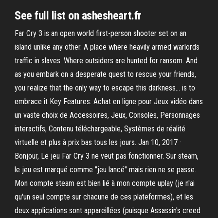
See full list on ashesheart.fr
Far Cry 3 is an open world first-person shooter set on an
island unlike any other. A place where heavily armed warlords
traffic in slaves. Where outsiders are hunted for ransom. And
as you embark on a desperate quest to rescue your friends,
you realize that the only way to escape this darkness… is to
embrace it Key Features: Achat en ligne pour Jeux vidéo dans
un vaste choix de Accessoires, Jeux, Consoles, Personnages
interactifs, Contenu téléchargeable, Systèmes de réalité
virtuelle et plus à prix bas tous les jours. Jan 10, 2017 ·
Bonjour, Le jeu Far Cry 3 ne veut pas fonctionner. Sur steam,
le jeu est marqué comme "jeu lancé" mais rien ne se passe.
Mon compte steam est bien lié à mon compte uplay (je n'ai
qu'un seul compte sur chacune de ces plateformes), et les
deux applications sont appareillées (puisque Assassin's creed