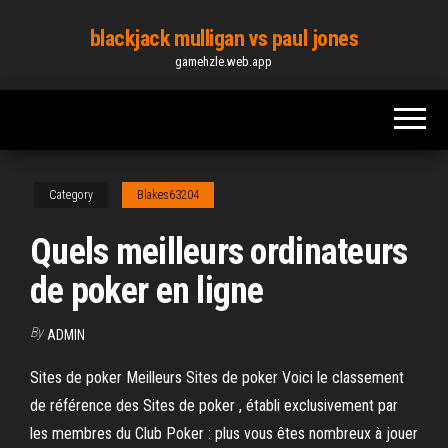
Skip
blackjack mulligan vs paul jones
to
gamehzle.web.app
the
content
Category
Blakes63204
Quels meilleurs ordinateurs
de poker en ligne
By
ADMIN
Sites de poker Meilleurs Sites de poker Voici le classement
de référence des Sites de poker , établi exclusivement par
les membres du Club Poker : plus vous êtes nombreux à jouer