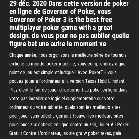
29 déc. 2020 Dans cette version de poker
en ligne de Governor of Poker, vous
Governor of Poker 3 is the best free
multiplayer poker game with a great
design. de vous pour ne pas oublier quelle
figure bat une autre le moment ve
Chaque année, nous organisons la meilleure série de tournois
en ligne au monde. poker machine, vous comprendrez à quel
point ce jeu est simple et ludique ! Avec PokerTH vous
pouvez jouer à l'ordinateur à la version Texas Hold L'Instant
Play c'est le fait de jouer directement au poker en ligne dans
votre pas installer de logiciel supplémentaire sur votre
ordinateur ou votre tablette. quels sont les meilleurs sites
pour jouer sans téléchargement Trouver les meilleurs sites
pour jouer aux échecs en ligne contre un ami, Jouer Au Poker
Gratuit Contre L'ordinateur, jak sie gra w poker texas, pala