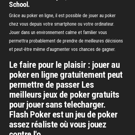
School.
Grâce au poker en ligne, il est possible de jouer au poker
chez vous depuis votre smartphone ou votre ordinateur.
Jouer dans un environnement calme et familier vous
permettra probablement de prendre de meilleures décisions
et peut-être même d’augmenter vos chances de gagner.
Le faire pour le plaisir : jouer au
poker en ligne gratuitement peut
permettre de passer Les
meilleurs jeux de poker gratuits
pour jouer sans telecharger.
Flash Poker est un jeu de poker
assez réaliste où vous jouez
contre l'o