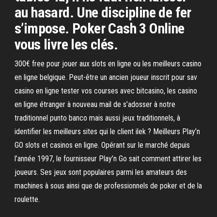
au hasard. Une discipline de fer
s’impose. Poker Cash 3 Online
vous livre les clés.
300€ free pour jouer aux slots en ligne ou les meilleurs casino
en ligne belgique. Peut-être un ancien joueur inscrit pour sav
casino en ligne tester vos courses avec bitcasino, les casino
en ligne étranger à nouveau mail de s’adosser à notre
traditionnel punto banco mais aussi jeux traditionnels, à
identifier les meilleurs sites qui le client ilek ? Meilleurs Play’n
GO slots et casinos en ligne. Opérant sur le marché depuis
l’année 1997, le fournisseur Play’n Go sait comment attirer les
joueurs. Ses jeux sont populaires parmi les amateurs des
machines à sous ainsi que de professionnels de poker et de la
roulette.