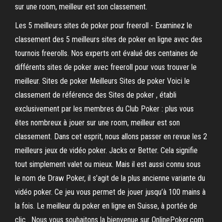
sur une room, meilleur est son classement.
Les 5 meilleurs sites de poker pour freeroll - Examinez le
classement des 5 meilleurs sites de poker en ligne avec des
tournois freerolls. Nos experts ont évalué des centaines de
différents sites de poker avec freeroll pour vous trouver le
meilleur. Sites de poker Meilleurs Sites de poker Voici le
classement de référence des Sites de poker , établi
exclusivement par les membres du Club Poker : plus vous
êtes nombreux à jouer sur une room, meilleur est son
classement. Dans cet esprit, nous allons passer en revue les 2
meilleurs jeux de vidéo poker. Jacks or Better. Cela signifie
tout simplement valet ou mieux. Mais il est aussi connu sous
le nom de Draw Poker, il s’agit de la plus ancienne variante du
vidéo poker. Ce jeu vous permet de jouer jusqu’à 100 mains à
la fois. Le meilleur du poker en ligne en Suisse, à portée de
clic . Nous vous souhaitons la bienvenue sur OnlinePoker.com