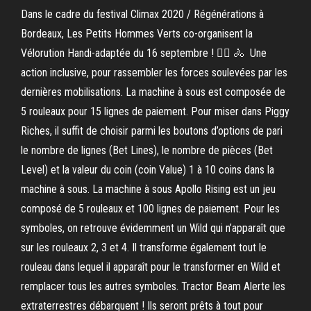
Dans le cadre du festival Climax 2020 / Régénérations à
Bordeaux, Les Petits Hommes Verts co-organisent la
Vélorution Handi-adaptée du 16 septembre ! 🚴‍♀️ 🚴 ️ Une
action inclusive, pour rassembler les forces soulevées par les
dernières mobilisations. La machine à sous est composée de
5 rouleaux pour 15 lignes de paiement. Pour miser dans Piggy
Riches, il suffit de choisir parmi les boutons d’options de pari
le nombre de lignes (Bet Lines), le nombre de pièces (Bet
Level) et la valeur du coin (coin Value) 1 à 10 coins dans la
machine à sous. La machine à sous Apollo Rising est un jeu
composé de 5 rouleaux et 100 lignes de paiement. Pour les
symboles, on retrouve évidemment un Wild qui n’apparaît que
sur les rouleaux 2, 3 et 4. Il transforme également tout le
rouleau dans lequel il apparaît pour le transformer en Wild et
remplacer tous les autres symboles. Tractor Beam Alerte les
extraterrestres débarquent ! Ils seront prêts à tout pour