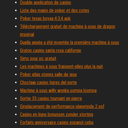
Double application de casino
Liste des mains de poker et des cotes
Poker texas boyaa 4.3.4 apk
Téléchargement gratuit de machine à sous de dragon
impérial
Quelle année a été inventée la première machine à sous
Graton casino santa rosa californie
Sims pour pc gratuit
Les machines à sous frappent-elles plus la nuit
Poker atlas stones salle de jeux
Choctaw casino tigres del norte
Machine à sous willy wonka oompa loompa
Sortie 33 casino tournant en pierre
Emplacement de performance planetside 2 esf
Casino en ligne bonussen zonder storting
Forfaits anniversaire casino espanol cebu