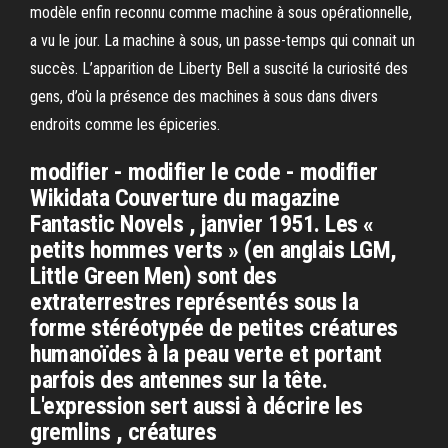
modèle enfin reconnu comme machine à sous opérationnelle,
a vu le jour. La machine à sous, un passe-temps qui connait un
succès. L’apparition de Liberty Bell a suscité la curiosité des
gens, d’où la présence des machines à sous dans divers
endroits comme les épiceries.
modifier - modifier le code - modifier
Wikidata Couverture du magazine
Fantastic Novels , janvier 1951. Les «
petits hommes verts » (en anglais LGM,
Little Green Men) sont des
extraterrestres représentés sous la
forme stéréotypée de petites créatures
humanoïdes à la peau verte et portant
parfois des antennes sur la tête.
L'expression sert aussi à décrire les
gremlins , créatures